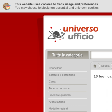
This website uses cookies to track usage and preferences.
You may choose to block non-essential and unknown cookies.
Scuola
Cancelleria
Scrittura e correzione
10 fogli c
Carta
Toner e cartucce
Blocchi e quaderni
Archiviazione
Moduli e registri