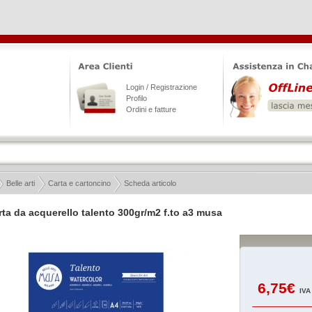
Login / Registrazione
Profilo
Ordini e fatture
Belle arti
Carta e cartoncino
Scheda articolo
arta da acquerello talento 300gr/m2 f.to a3 musa
6,75€
IVA