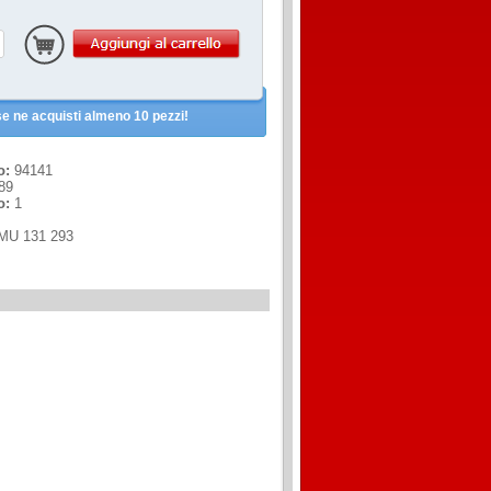
e ne acquisti almeno 10 pezzi!
o:
94141
89
o:
1
MU 131 293