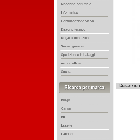
Macchine per ufficio
Informatica
Comunicazione visiva
Disegno tecnico
Regali e confezioni
Servizi generali
Spedizioni e imballaggi
Arredo ufficio
Scuola
Descrizio
Burgo
Canon
BIC
Esselte
Fabriano