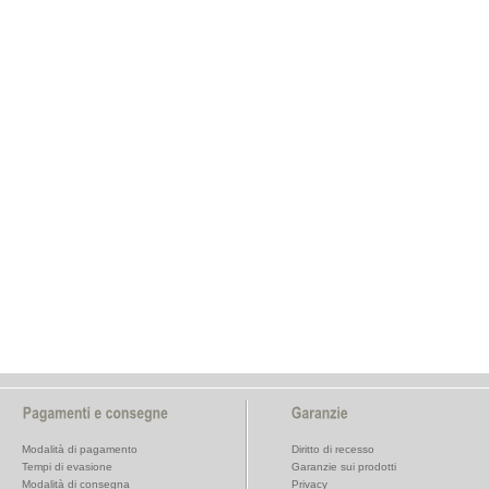
Modalità di pagamento
Diritto di recesso
Tempi di evasione
Garanzie sui prodotti
Modalità di consegna
Privacy