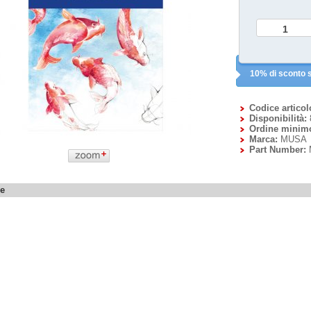
10% di sconto s
Codice articol
Disponibilità:
Ordine minim
Marca:
MUSA
Part Number:
ne