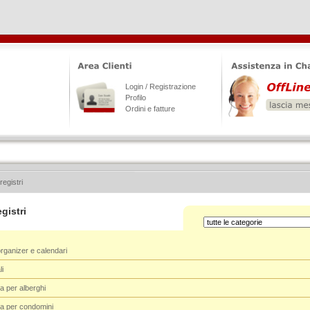
Login / Registrazione
Profilo
Ordini e fatture
registri
gistri
rganizer e calendari
li
a per alberghi
ca per condomini