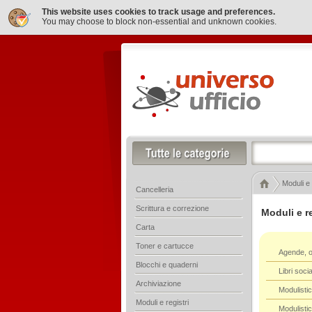
This website uses cookies to track usage and preferences.
You may choose to block non-essential and unknown cookies.
Moduli e 
Cancelleria
Scrittura e correzione
Moduli e re
Carta
Toner e cartucce
Agende, o
Blocchi e quaderni
Libri socia
Archiviazione
Modulistic
Moduli e registri
Modulisti