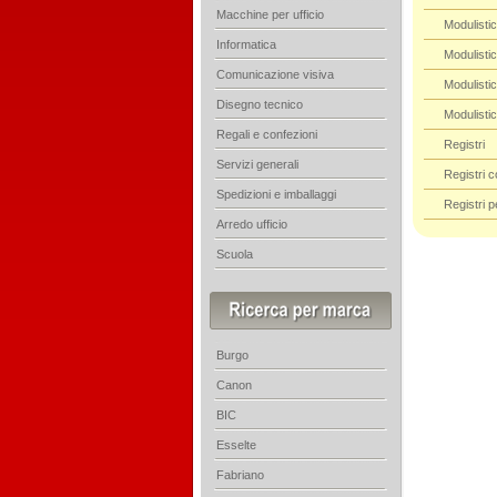
Macchine per ufficio
Modulisti
Informatica
Modulistic
Comunicazione visiva
Modulisti
Disegno tecnico
Modulistic
Regali e confezioni
Registri
Servizi generali
Registri co
Spedizioni e imballaggi
Registri p
Arredo ufficio
Scuola
Burgo
Canon
BIC
Esselte
Fabriano