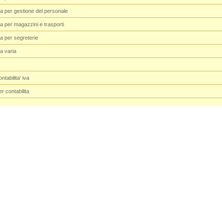
ca per gestione del personale
a per magazzini e trasporti
ca per segreterie
a varia
ntabilita' iva
er contabilita