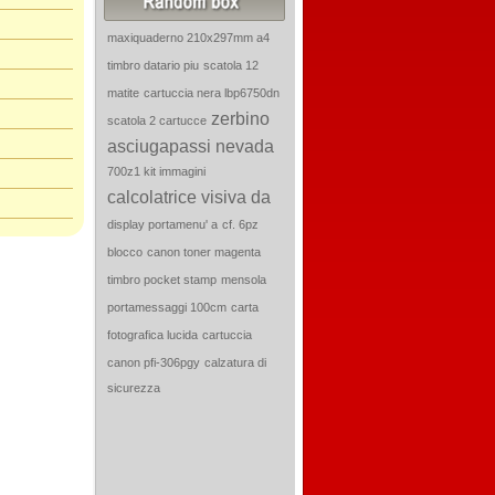
maxiquaderno 210x297mm a4
timbro datario piu
scatola 12
matite
cartuccia nera lbp6750dn
zerbino
scatola 2 cartucce
asciugapassi nevada
700z1 kit immagini
calcolatrice visiva da
display portamenu' a
cf. 6pz
blocco
canon toner magenta
timbro pocket stamp
mensola
portamessaggi 100cm
carta
fotografica lucida
cartuccia
canon pfi-306pgy
calzatura di
sicurezza