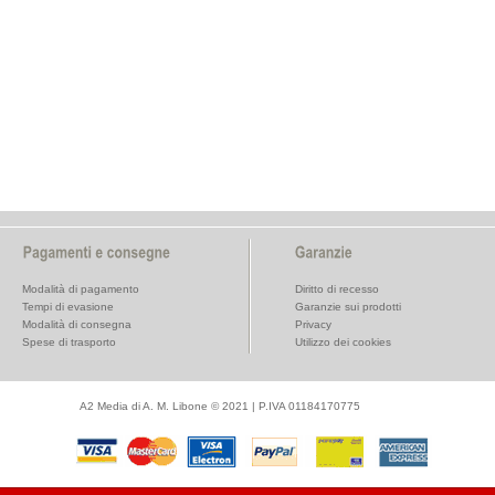
Modalità di pagamento
Diritto di recesso
Tempi di evasione
Garanzie sui prodotti
Modalità di consegna
Privacy
Spese di trasporto
Utilizzo dei cookies
A2 Media di A. M. Libone © 2021 | P.IVA 01184170775