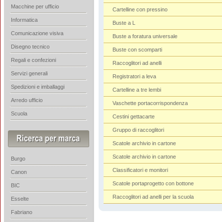
Macchine per ufficio
Cartelline con pressino
Informatica
Buste a L
Comunicazione visiva
Buste a foratura universale
Disegno tecnico
Buste con scomparti
Regali e confezioni
Raccoglitori ad anelli
Servizi generali
Registratori a leva
Spedizioni e imballaggi
Cartelline a tre lembi
Arredo ufficio
Vaschette portacorrispondenza
Scuola
Cestini gettacarte
Gruppo di raccoglitori
Scatole archivio in cartone
Scatole archivio in cartone
Burgo
Classificatori e monitori
Canon
Scatole portaprogetto con bottone
BIC
Raccoglitori ad anelli per la scuola
Esselte
Fabriano