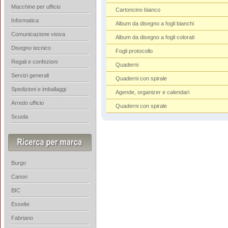
Macchine per ufficio
Cartoncino bianco
Informatica
Album da disegno a fogli bianchi
Comunicazione visiva
Album da disegno a fogli colorati
Disegno tecnico
Fogli protocollo
Regali e confezioni
Quaderni
Servizi generali
Quaderni con spirale
Spedizioni e imballaggi
Agende, organizer e calendari
Arredo ufficio
Quaderni con spirale
Scuola
Burgo
Canon
BIC
Esselte
Fabriano