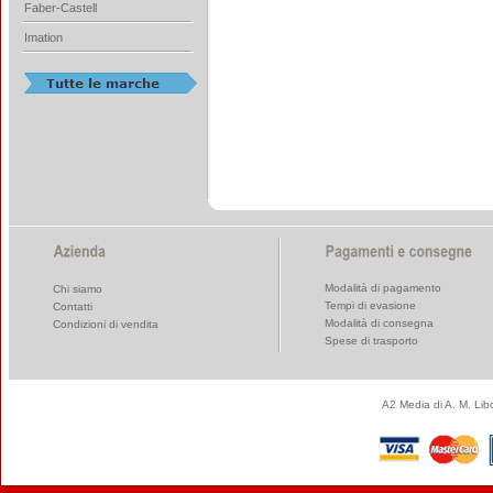
Faber-Castell
Imation
Modalità di pagamento
Chi siamo
Tempi di evasione
Contatti
Modalità di consegna
Condizioni di vendita
Spese di trasporto
A2 Media di A. M. Li