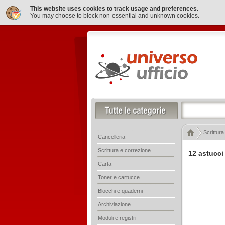
This website uses cookies to track usage and preferences.
You may choose to block non-essential and unknown cookies.
Scrittura
Cancelleria
Scrittura e correzione
12 astucci
Carta
Toner e cartucce
Blocchi e quaderni
Archiviazione
Moduli e registri