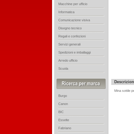
Macchine per ufficio
Informatica
Comunicazione visiva
Disegno tecnico
Regali e confezioni
Servizi generali
Spedizioni e imballaggi
Arredo ufficio
Scuola
Descrizio
Mina sottile p
Burgo
Canon
BIC
Esselte
Fabriano