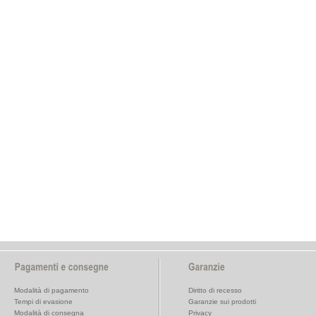
Modalità di pagamento
Diritto di recesso
Tempi di evasione
Garanzie sui prodotti
Modalità di consegna
Privacy