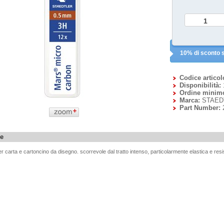
10% di sconto s
Codice articol
Disponibilità:
Ordine minim
Marca:
STAED
Part Number:
ne
er carta e cartoncino da disegno. scorrevole dal tratto intenso, particolarmente elastica e resis