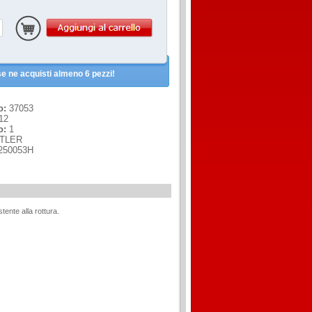
e ne acquisti almeno 6 pezzi!
o:
37053
12
o:
1
TLER
250053H
tente alla rottura.