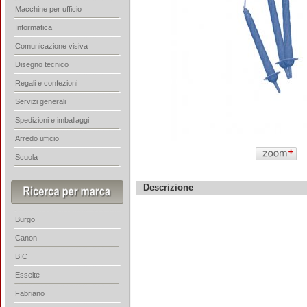
Macchine per ufficio
Informatica
Comunicazione visiva
Disegno tecnico
Regali e confezioni
Servizi generali
Spedizioni e imballaggi
Arredo ufficio
Scuola
Descrizione
Burgo
Canon
BIC
Esselte
Fabriano