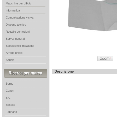
Macchine per ufficio
Informatica
Comunicazione visiva
Disegno tecnico
Regali e confezioni
Servizi generali
Spedizioni e imballaggi
Arredo ufficio
Scuola
Descrizione
Burgo
Canon
BIC
Esselte
Fabriano