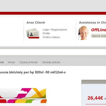
Login / Registrazione
Profilo
Ordini e fatture
ili
Armor
Cartucce Armor
Scheda articolo
uccia bk/c/m/y per hp 920xl -50 ml/12ml-c
26,44€
I