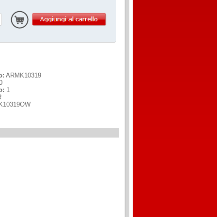
o:
ARMK10319
0
o:
1
R
K10319OW