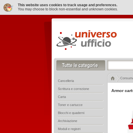
This website uses cookies to track usage and preferences.
You may choose to block non-essential and unknown cookies.
Consumab
Cancelleria
Scrittura e correzione
Armor cart
Carta
Toner e cartucce
Blocchi e quaderni
Archiviazione
Moduli e registri