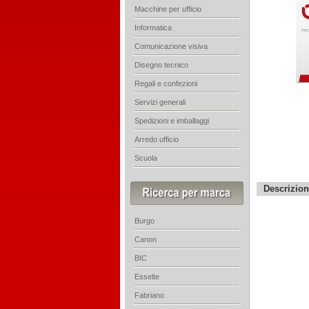
Macchine per ufficio
Informatica
Comunicazione visiva
Disegno tecnico
Regali e confezioni
Servizi generali
Spedizioni e imballaggi
Arredo ufficio
Scuola
Descrizio
Burgo
Canon
BIC
Esselte
Fabriano