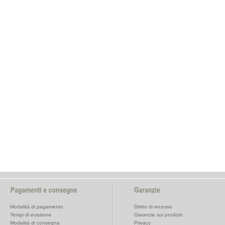
Modalità di pagamento
Diritto di recesso
Tempi di evasione
Garanzie sui prodotti
Modalità di consegna
Privacy