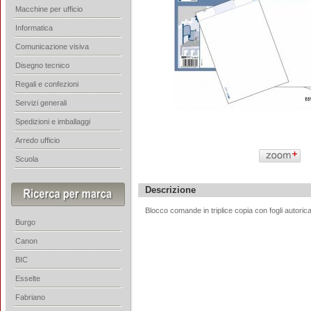
Macchine per ufficio
Informatica
Comunicazione visiva
Disegno tecnico
Regali e confezioni
Servizi generali
Spedizioni e imballaggi
Arredo ufficio
Scuola
Descrizione
Blocco comande in triplice copia con fogli autoric
Burgo
Canon
BIC
Esselte
Fabriano