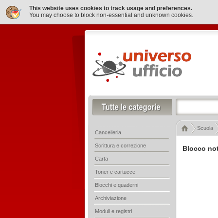
This website uses cookies to track usage and preferences.
You may choose to block non-essential and unknown cookies.
Scuola
Cancelleria
Scrittura e correzione
Blocco not
Carta
Toner e cartucce
Blocchi e quaderni
Archiviazione
Moduli e registri