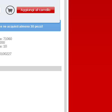
e ne acquisti almeno 30 pezzi!
o:
71060
200
o:
10
0100227