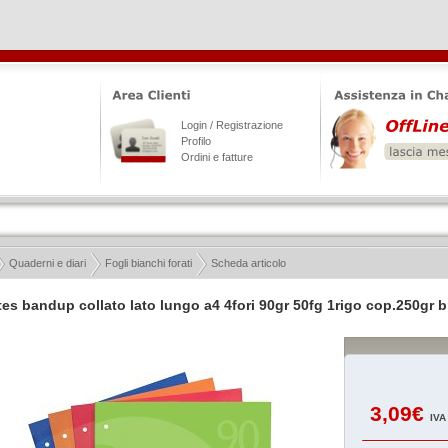
Login / Registrazione
Profilo
Ordini e fatture
Quaderni e diari
Fogli bianchi forati
Scheda articolo
es bandup collato lato lungo a4 4fori 90gr 50fg 1rigo cop.250gr 
3,09€
IVA