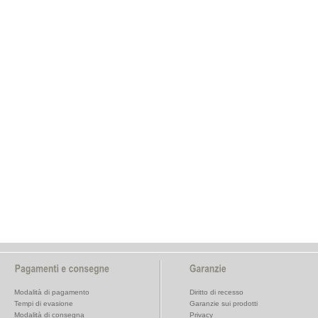
Modalità di pagamento
Diritto di recesso
Tempi di evasione
Garanzie sui prodotti
Modalità di consegna
Privacy