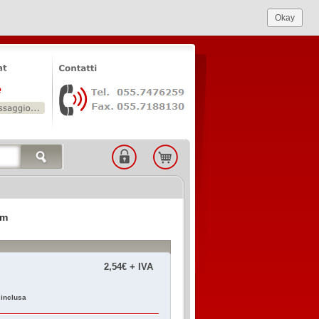
Okay
bm
2,54€ + IVA
 inclusa