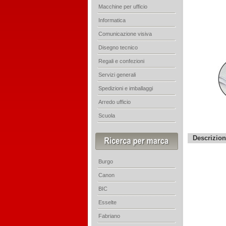
Macchine per ufficio
Informatica
Comunicazione visiva
Disegno tecnico
Regali e confezioni
Servizi generali
Spedizioni e imballaggi
Arredo ufficio
Scuola
Descrizio
Burgo
Canon
BIC
Esselte
Fabriano