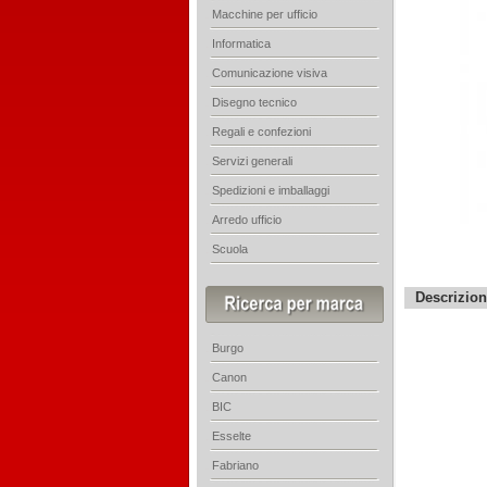
Macchine per ufficio
Informatica
Comunicazione visiva
Disegno tecnico
Regali e confezioni
Servizi generali
Spedizioni e imballaggi
Arredo ufficio
Scuola
Descrizio
Burgo
Canon
BIC
Esselte
Fabriano