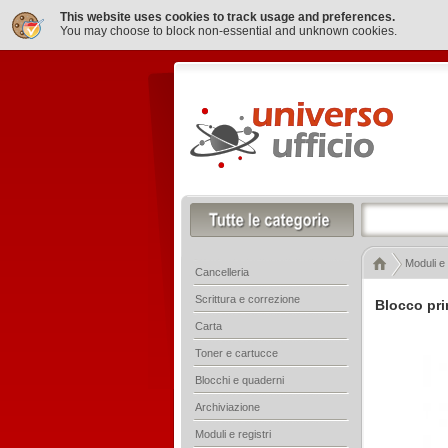
This website uses cookies to track usage and preferences.
You may choose to block non-essential and unknown cookies.
Moduli e 
Cancelleria
Scrittura e correzione
Blocco pri
Carta
Toner e cartucce
Blocchi e quaderni
Archiviazione
Moduli e registri