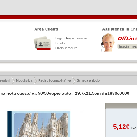
Login / Registrazione
Profilo
Ordini e fatture
registri
Modulistica
Registri contabilita' iva
Scheda articolo
ma nota cassa/iva 50/50copie autor. 29,7x21,5cm du1680c0000
5,12€
IVA