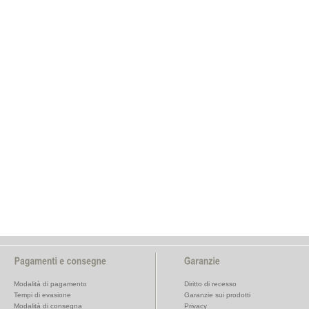
Modalità di pagamento
Diritto di recesso
Tempi di evasione
Garanzie sui prodotti
Modalità di consegna
Privacy