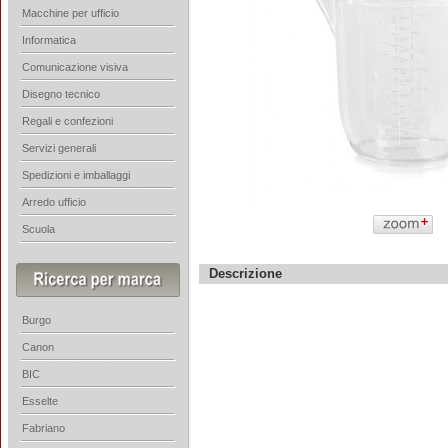
Macchine per ufficio
Informatica
Comunicazione visiva
Disegno tecnico
Regali e confezioni
Servizi generali
Spedizioni e imballaggi
Arredo ufficio
Scuola
Descrizione
Burgo
Canon
BIC
Esselte
Fabriano