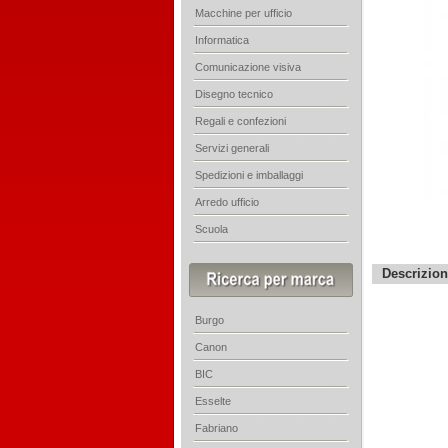
Macchine per ufficio
Informatica
Comunicazione visiva
Disegno tecnico
Regali e confezioni
Servizi generali
Spedizioni e imballaggi
Arredo ufficio
Scuola
Descrizio
Burgo
Canon
BIC
Esselte
Fabriano