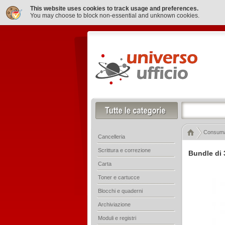
This website uses cookies to track usage and preferences.
You may choose to block non-essential and unknown cookies.
Consumab
Cancelleria
Scrittura e correzione
Bundle di 
Carta
Toner e cartucce
Blocchi e quaderni
Archiviazione
Moduli e registri