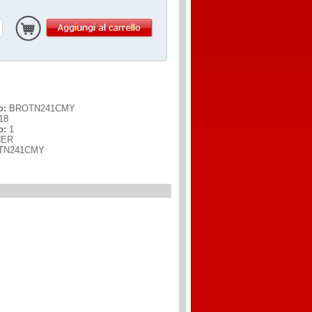
o:
BROTN241CMY
18
o:
1
ER
TN241CMY