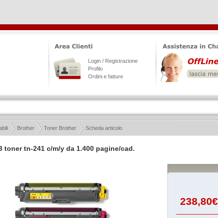
Login / Registrazione
Profilo
Ordini e fatture
ili
Brother
Toner Brother
Scheda articolo
3 toner tn-241 c/m/y da 1.400 pagine/cad.
238,80