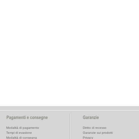
Modalità di pagamento
Diritto di recesso
Tempi di evasione
Garanzie sui prodotti
Modalità di consegna
Privacy