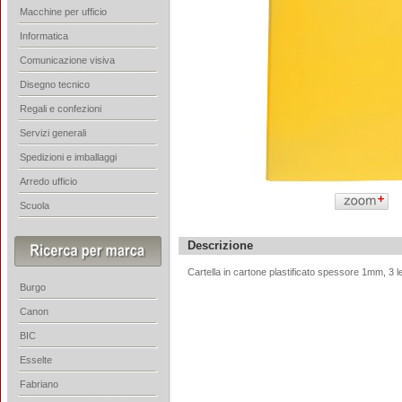
Macchine per ufficio
Informatica
Comunicazione visiva
Disegno tecnico
Regali e confezioni
Servizi generali
Spedizioni e imballaggi
Arredo ufficio
Scuola
Descrizione
Cartella in cartone plastificato spessore 1mm, 3 l
Burgo
Canon
BIC
Esselte
Fabriano