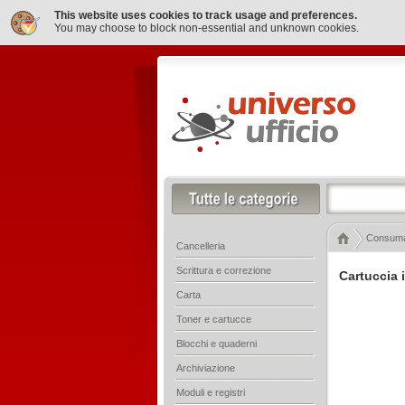
This website uses cookies to track usage and preferences.
You may choose to block non-essential and unknown cookies.
Consumab
Cancelleria
Scrittura e correzione
Cartuccia 
Carta
Toner e cartucce
Blocchi e quaderni
Archiviazione
Moduli e registri