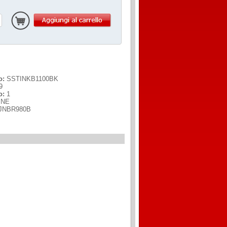
o:
SSTINKB1100BK
9
o:
1
INE
JNBR980B