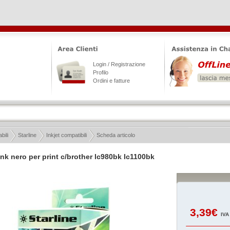
Login / Registrazione
Profilo
Ordini e fatture
ili
Starline
Inkjet compatibili
Scheda articolo
ink nero per print c/brother lc980bk lc1100bk
3,39€
IVA