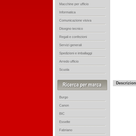
Macchine per ufficio
Informatica
Comunicazione visiva
Disegno tecnico
Regali e confezioni
Servizi generali
Spedizioni e imballaggi
Arredo ufficio
Scuola
Descrizio
Burgo
Canon
BIC
Esselte
Fabriano