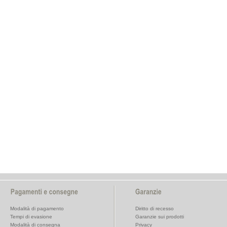
Modalità di pagamento
Diritto di recesso
Tempi di evasione
Garanzie sui prodotti
Modalità di consegna
Privacy