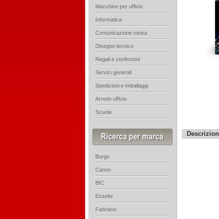
Macchine per ufficio
Informatica
Comunicazione visiva
Disegno tecnico
Regali e confezioni
Servizi generali
Spedizioni e imballaggi
Arredo ufficio
Scuola
Descrizio
Burgo
Canon
BIC
Esselte
Fabriano