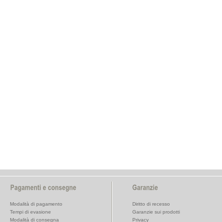
Modalità di pagamento
Diritto di recesso
Tempi di evasione
Garanzie sui prodotti
Modalità di consegna
Privacy