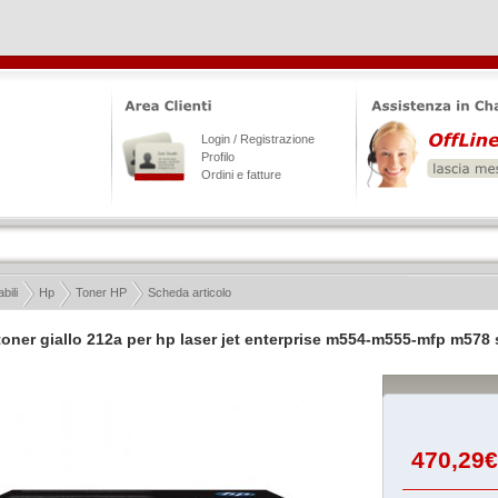
Login / Registrazione
Profilo
Ordini e fatture
ili
Hp
Toner HP
Scheda articolo
toner giallo 212a per hp laser jet enterprise m554-m555-mfp m578 
470,29