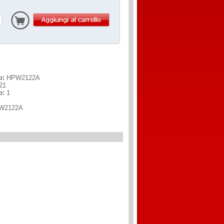
o:
HPW2122A
21
o:
1
W2122A