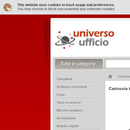
This website uses cookies to track usage and preferences.
You may choose to block non-essential and unknown cookies.
Consumab
Cancelleria
Scrittura e correzione
Cartuccia 
Carta
Toner e cartucce
Blocchi e quaderni
Archiviazione
Moduli e registri