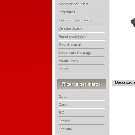
Macchine per ufficio
Informatica
Comunicazione visiva
Disegno tecnico
Regali e confezioni
Servizi generali
Spedizioni e imballaggi
Arredo ufficio
Scuola
Descrizio
Burgo
Canon
BIC
Esselte
Fabriano