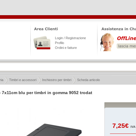
Login / Registrazione
Profilo
Ordini e fatture
ria
Timbri e accessori
Inchiostro per timbri
Scheda articolo
 7x11cm blu per timbri in gomma 9052 trodat
7,25€
IVA