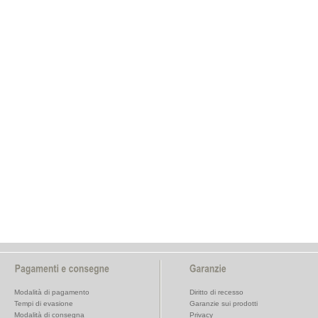
Modalità di pagamento
Diritto di recesso
Tempi di evasione
Garanzie sui prodotti
Modalità di consegna
Privacy