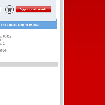
e ne acquisti almeno 10 pezzi!
o:
80412
17
o:
1
T
56344.