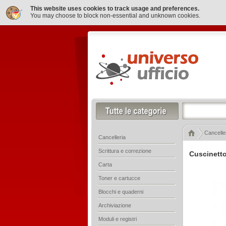
This website uses cookies to track usage and preferences.
You may choose to block non-essential and unknown cookies.
Cancelle
Cancelleria
Scrittura e correzione
Cuscinetto
Carta
Toner e cartucce
Blocchi e quaderni
Archiviazione
Moduli e registri