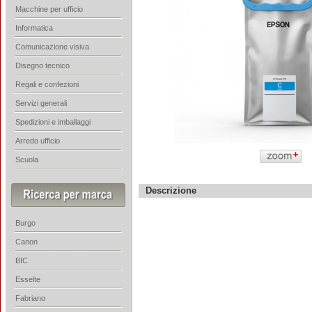
Macchine per ufficio
Informatica
Comunicazione visiva
Disegno tecnico
Regali e confezioni
Servizi generali
Spedizioni e imballaggi
Arredo ufficio
Scuola
Descrizione
Burgo
Canon
BIC
Esselte
Fabriano