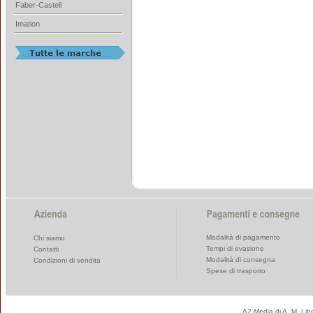
Faber-Castell
Imation
Modalità di pagamento
Chi siamo
Tempi di evasione
Contatti
Modalità di consegna
Condizioni di vendita
Spese di trasporto
A2 Media di A. M. Li