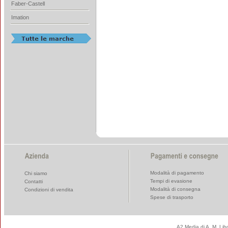
Faber-Castell
Imation
Modalità di pagamento
Chi siamo
Tempi di evasione
Contatti
Modalità di consegna
Condizioni di vendita
Spese di trasporto
A2 Media di A. M. Li