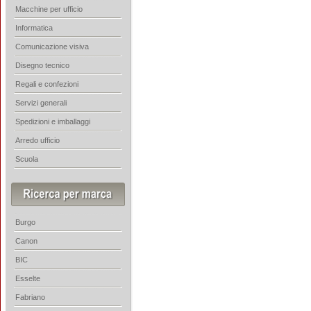
Macchine per ufficio
Informatica
Comunicazione visiva
Disegno tecnico
Regali e confezioni
Servizi generali
Spedizioni e imballaggi
Arredo ufficio
Scuola
Burgo
Canon
BIC
Esselte
Fabriano