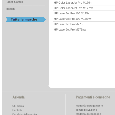
Faber-Castell
HP Color LaserJet Pro M176n
HP Color LaserJet Pro M177fw
Imation
HP LaserJet Pro 100 M175a
HP LaserJet Pro 100 M175nw
HP LaserJet Pro M275
HP LaserJet Pro M275nw
Modalità di pagamento
Chi siamo
Tempi di evasione
Contatti
Modalità di consegna
Condizioni di vendita