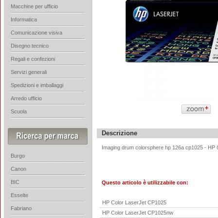
Macchine per ufficio
Informatica
Comunicazione visiva
Disegno tecnico
Regali e confezioni
Servizi generali
Spedizioni e imballaggi
Arredo ufficio
Scuola
Descrizione
Imaging drum colorsphere hp 126a cp1025 -
HP 
Burgo
Canon
BIC
Questo articolo è utilizzabile con:
Esselte
HP Color LaserJet CP1025
Fabriano
HP Color LaserJet CP1025nw