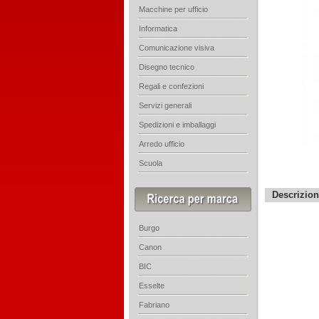
Macchine per ufficio
Informatica
Comunicazione visiva
Disegno tecnico
Regali e confezioni
Servizi generali
Spedizioni e imballaggi
Arredo ufficio
Scuola
Descrizio
Burgo
Canon
BIC
Esselte
Fabriano