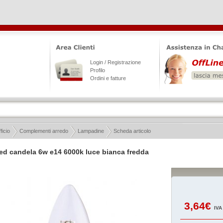
Login / Registrazione
Profilo
Ordini e fatture
ficio
Complementi arredo
Lampadine
Scheda articolo
d candela 6w e14 6000k luce bianca fredda
3,64€
IVA