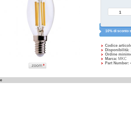
10% di sconto s
Codice articol
Disponibilità:
Ordine minim
Marca:
MKC
Part Number:
ne