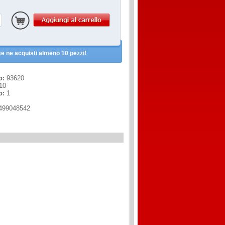
e ne acquisti almeno 10 pezzi!
o:
93620
10
o:
1
499048542