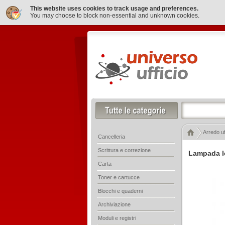
This website uses cookies to track usage and preferences.
You may choose to block non-essential and unknown cookies.
Arredo uf
Cancelleria
Scrittura e correzione
Lampada le
Carta
Toner e cartucce
Blocchi e quaderni
Archiviazione
Moduli e registri