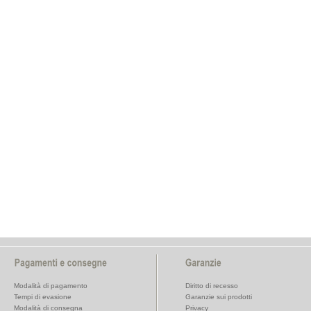
Modalità di pagamento
Diritto di recesso
Tempi di evasione
Garanzie sui prodotti
Modalità di consegna
Privacy