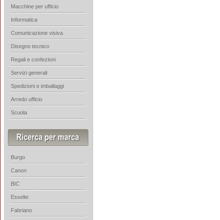
Macchine per ufficio
Informatica
Comunicazione visiva
Disegno tecnico
Regali e confezioni
Servizi generali
Spedizioni e imballaggi
Arredo ufficio
Scuola
Burgo
Canon
BIC
Esselte
Fabriano