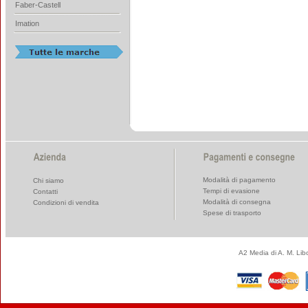
Faber-Castell
Imation
Modalità di pagamento
Chi siamo
Tempi di evasione
Contatti
Modalità di consegna
Condizioni di vendita
Spese di trasporto
A2 Media di A. M. Li