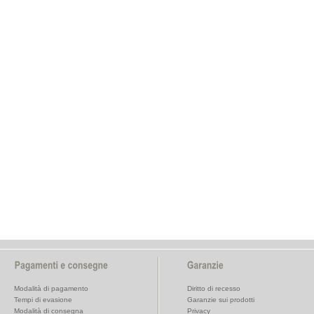
Modalità di pagamento
Diritto di recesso
Tempi di evasione
Garanzie sui prodotti
Modalità di consegna
Privacy