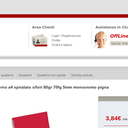
Login / Registrazione
Profilo
Ordini e fatture
e quaderni
Quaderni
Quaderni con spirale
Scheda articolo
rno a4 spiralato s/fori 80gr 70fg 5mm monocromo pigna
3,84€
IVA