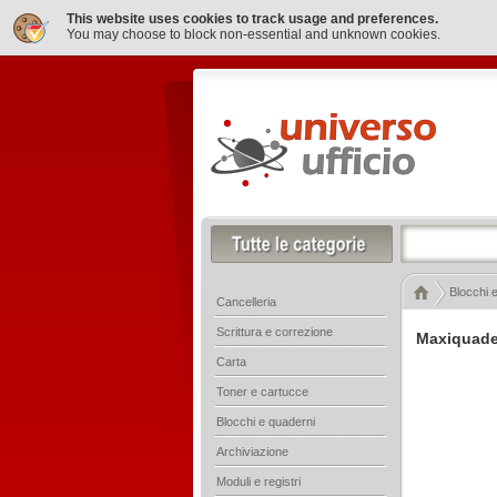
This website uses cookies to track usage and preferences.
You may choose to block non-essential and unknown cookies.
Blocchi 
Cancelleria
Scrittura e correzione
Maxiquade
Carta
Toner e cartucce
Blocchi e quaderni
Archiviazione
Moduli e registri