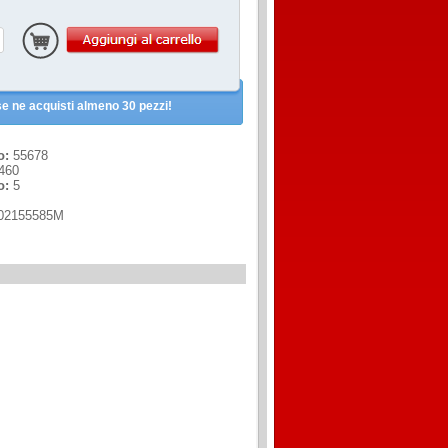
e ne acquisti almeno 30 pezzi!
o:
55678
460
o:
5
02155585M