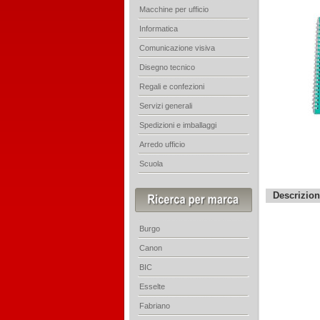
Macchine per ufficio
Informatica
Comunicazione visiva
Disegno tecnico
Regali e confezioni
Servizi generali
Spedizioni e imballaggi
Arredo ufficio
Scuola
Descrizio
Burgo
Canon
BIC
Esselte
Fabriano