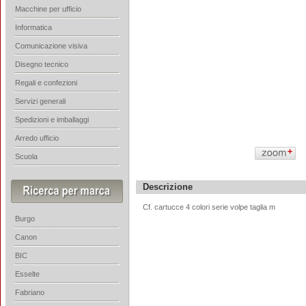
Macchine per ufficio
Informatica
Comunicazione visiva
Disegno tecnico
Regali e confezioni
Servizi generali
Spedizioni e imballaggi
Arredo ufficio
Scuola
Descrizione
Cf. cartucce 4 colori serie volpe taglia m
Burgo
Canon
BIC
Esselte
Fabriano