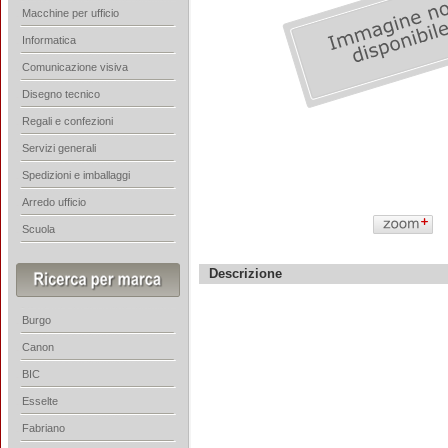
Macchine per ufficio
Informatica
Comunicazione visiva
Disegno tecnico
Regali e confezioni
Servizi generali
Spedizioni e imballaggi
Arredo ufficio
Scuola
Descrizione
Burgo
Canon
BIC
Esselte
Fabriano