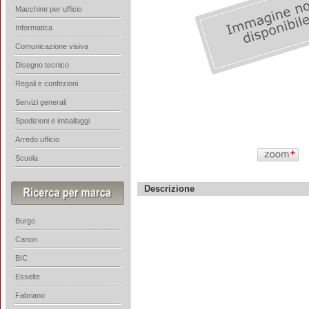
Macchine per ufficio
Informatica
Comunicazione visiva
Disegno tecnico
Regali e confezioni
Servizi generali
Spedizioni e imballaggi
Arredo ufficio
Scuola
Descrizione
Burgo
Canon
BIC
Esselte
Fabriano