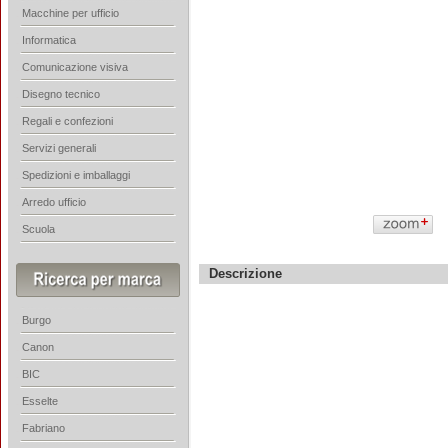
Macchine per ufficio
Informatica
Comunicazione visiva
Disegno tecnico
Regali e confezioni
Servizi generali
Spedizioni e imballaggi
Arredo ufficio
Scuola
Descrizione
Burgo
Canon
BIC
Esselte
Fabriano