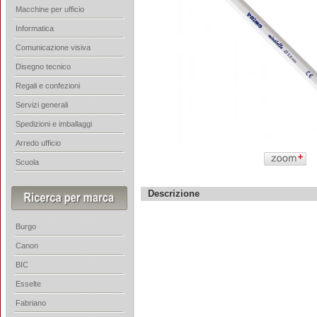
Macchine per ufficio
Informatica
Comunicazione visiva
Disegno tecnico
Regali e confezioni
Servizi generali
Spedizioni e imballaggi
Arredo ufficio
Scuola
Descrizione
Burgo
Canon
BIC
Esselte
Fabriano