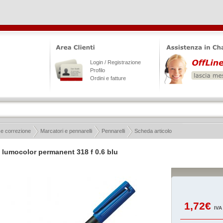
Login / Registrazione
Profilo
Ordini e fatture
 e correzione
Marcatori e pennarelli
Pennarelli
Scheda articolo
 lumocolor permanent 318 f 0.6 blu
1,72€
IVA