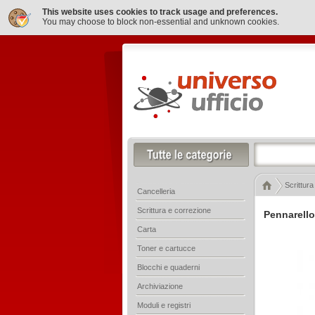
This website uses cookies to track usage and preferences.
You may choose to block non-essential and unknown cookies.
Scrittura
Cancelleria
Scrittura e correzione
Pennarello
Carta
Toner e cartucce
Blocchi e quaderni
Archiviazione
Moduli e registri