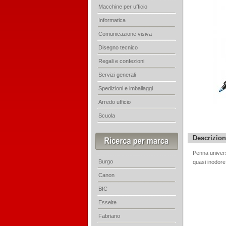
Macchine per ufficio
Informatica
Comunicazione visiva
Disegno tecnico
Regali e confezioni
Servizi generali
Spedizioni e imballaggi
Arredo ufficio
Scuola
Descrizio
Penna univers
Burgo
quasi inodore 
Canon
BIC
Esselte
Fabriano