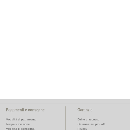
Modalità di pagamento
Diritto di recesso
Tempi di evasione
Garanzie sui prodotti
Modalità di consegna
Privacy