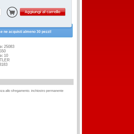
e ne acquisti almeno 30 pezzi!
o:
25083
550
o:
10
TLER
3183
enza allo sfregamento. inchiostro permanente