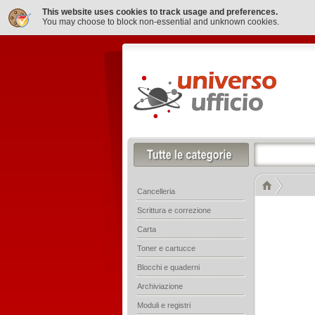
This website uses cookies to track usage and preferences.
You may choose to block non-essential and unknown cookies.
Cancelleria
Scrittura e correzione
Carta
Toner e cartucce
Blocchi e quaderni
Archiviazione
Moduli e registri