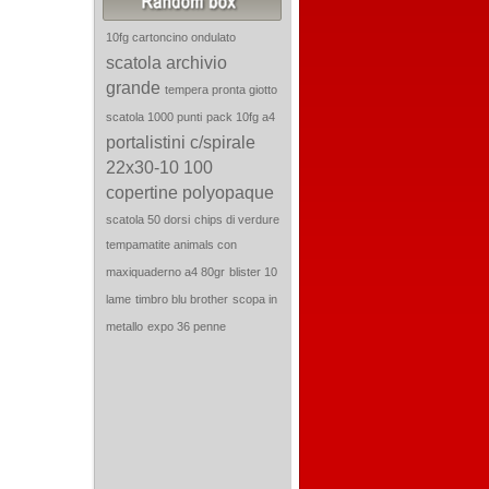
10fg cartoncino ondulato
scatola archivio
grande
tempera pronta giotto
scatola 1000 punti
pack 10fg a4
portalistini c/spirale
22x30-10
100
copertine polyopaque
scatola 50 dorsi
chips di verdure
tempamatite animals con
maxiquaderno a4 80gr
blister 10
lame
timbro blu brother
scopa in
metallo
expo 36 penne