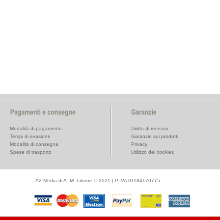
Modalità di pagamento
Diritto di recesso
Tempi di evasione
Garanzie sui prodotti
Modalità di consegna
Privacy
Spese di trasporto
Utilizzo dei cookies
A2 Media di A. M. Libone © 2021 | P.IVA 01184170775