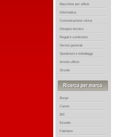
Macchine per ufficio
Informatica
Comunicazione visiva
Disegno tecnico
Regali e confezioni
Servizi generali
Spedizioni e imballaggi
Arredo ufficio
Scuola
Burgo
Canon
BIC
Esselte
Fabriano