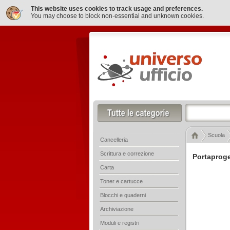
This website uses cookies to track usage and preferences.
You may choose to block non-essential and unknown cookies.
Scuola
Cancelleria
Scrittura e correzione
Portaproge
Carta
Toner e cartucce
Blocchi e quaderni
Archiviazione
Moduli e registri