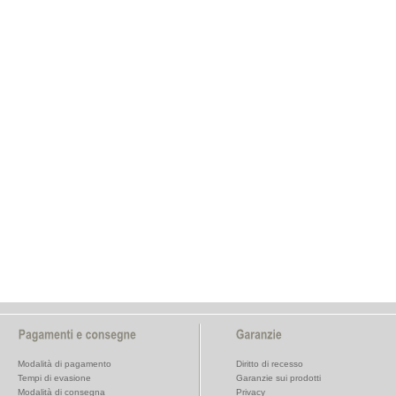
Modalità di pagamento
Diritto di recesso
Tempi di evasione
Garanzie sui prodotti
Modalità di consegna
Privacy