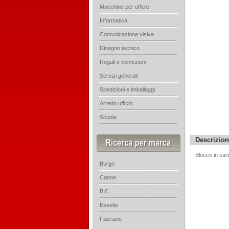
Macchine per ufficio
Informatica
Comunicazione visiva
Disegno tecnico
Regali e confezioni
Servizi generali
Spedizioni e imballaggi
Arredo ufficio
Scuola
Descrizio
Blocco in cart
Burgo
Canon
BIC
Esselte
Fabriano