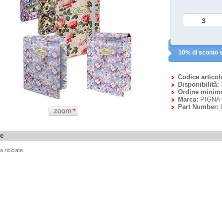
10% di sconto s
Codice articol
Disponibilità:
Ordine minim
Marca:
PIGNA
Part Number:
ne
a riciclata