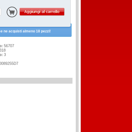
e ne acquisti almeno 18 pezzi!
o:
56707
318
o:
3
0089255D7