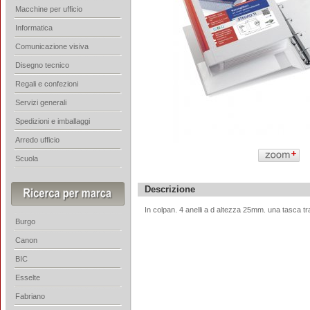
Macchine per ufficio
Informatica
Comunicazione visiva
Disegno tecnico
Regali e confezioni
Servizi generali
Spedizioni e imballaggi
Arredo ufficio
Scuola
Descrizione
In colpan. 4 anelli a d altezza 25mm. una tasca tr
Burgo
Canon
BIC
Esselte
Fabriano