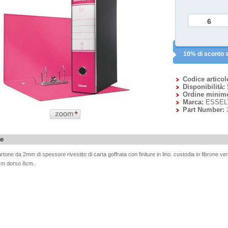
10% di sconto s
Codice articol
Disponibilità:
Ordine minim
Marca:
ESSEL
Part Number:
ne
artone da 2mm di spessore rivestito di carta goffrata con finiture in lino. custodia in fibrone ver
 cm dorso 8cm.