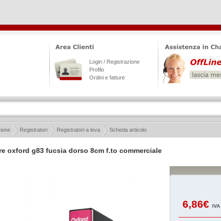
Login / Registrazione
Profilo
Ordini e fatture
zione
Registratori
Registratori a leva
Scheda articolo
re oxford g83 fucsia dorso 8cm f.to commerciale
6,86€
IVA