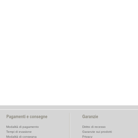
Modalità di pagamento
Diritto di recesso
Tempi di evasione
Garanzie sui prodotti
Modalità di consegna
Privacy