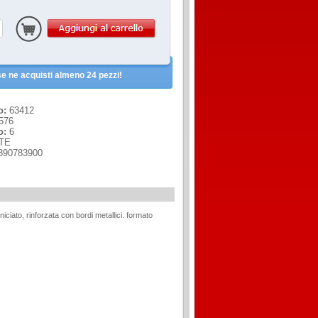
e ne acquisti almeno 24 pezzi!
o:
63412
576
o:
6
TE
390783900
niciato, rinforzata con bordi metallici. formato