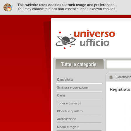
This website uses cookies to track usage and preferences.
You may choose to block non-essential and unknown cookies.
Archivia
Cancelleria
Scrittura e correzione
Registrato
Carta
Toner e cartucce
Blocchi e quaderni
Archiviazione
Moduli e registri