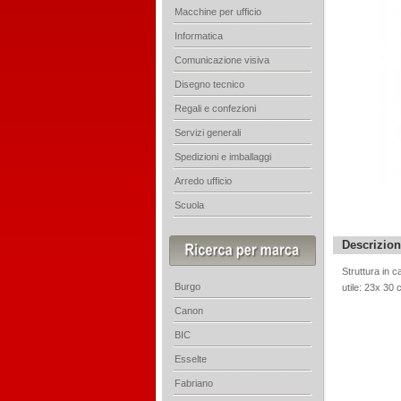
Macchine per ufficio
Informatica
Comunicazione visiva
Disegno tecnico
Regali e confezioni
Servizi generali
Spedizioni e imballaggi
Arredo ufficio
Scuola
Descrizio
Struttura in c
Burgo
utile: 23x 30
Canon
BIC
Esselte
Fabriano