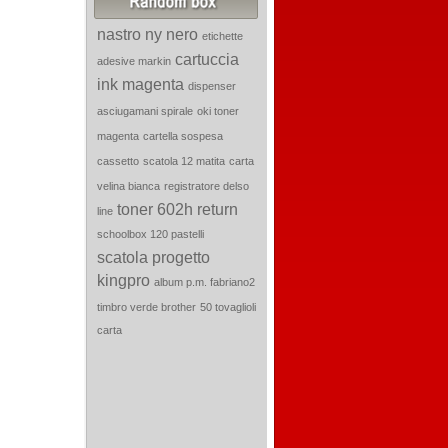
nastro ny nero
etichette
cartuccia
adesive markin
ink magenta
dispenser
asciugamani spirale
oki toner
magenta
cartella sospesa
cassetto
scatola 12 matita
carta
velina bianca
registratore delso
toner 602h return
line
schoolbox 120 pastelli
scatola progetto
kingpro
album p.m. fabriano2
timbro verde brother
50 tovaglioli
carta