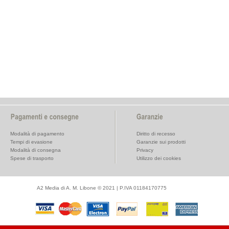
Modalità di pagamento
Diritto di recesso
Tempi di evasione
Garanzie sui prodotti
Modalità di consegna
Privacy
Spese di trasporto
Utilizzo dei cookies
A2 Media di A. M. Libone © 2021 | P.IVA 01184170775