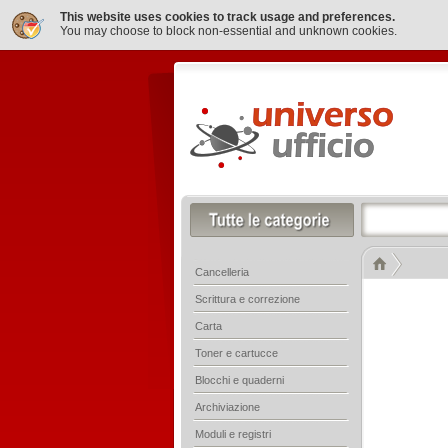
This website uses cookies to track usage and preferences.
You may choose to block non-essential and unknown cookies.
Cancelleria
Scrittura e correzione
Carta
Toner e cartucce
Blocchi e quaderni
Archiviazione
Moduli e registri