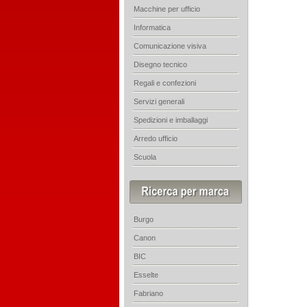
Macchine per ufficio
Informatica
Comunicazione visiva
Disegno tecnico
Regali e confezioni
Servizi generali
Spedizioni e imballaggi
Arredo ufficio
Scuola
Burgo
Canon
BIC
Esselte
Fabriano