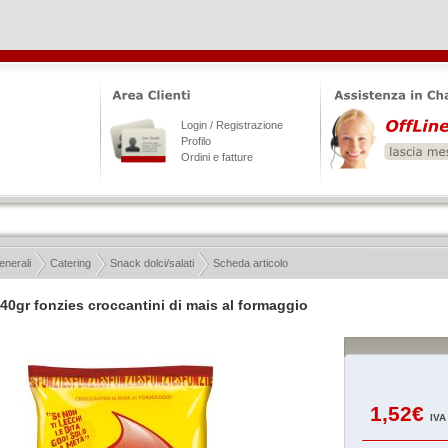
Login / Registrazione
Profilo
Ordini e fatture
enerali
Catering
Snack dolci/salati
Scheda articolo
40gr fonzies croccantini di mais al formaggio
1,52€
IVA