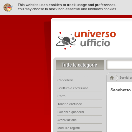
This website uses cookies to track usage and preferences.
You may choose to block non-essential and unknown cookies.
Servizi g
Cancelleria
Scrittura e correzione
Sacchetto 
Carta
Toner e cartucce
Blocchi e quaderni
Archiviazione
Moduli e registri