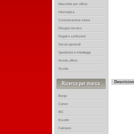
Macchine per ufficio
Informatica
Comunicazione visiva
Disegno tecnico
Regali e confezioni
Servizi generali
Spedizioni e imballaggi
Arredo ufficio
Scuola
Descrizio
Burgo
Canon
BIC
Esselte
Fabriano