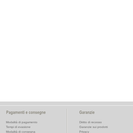
Modalità di pagamento
Diritto di recesso
Tempi di evasione
Garanzie sui prodotti
Modalità di consegna
Privacy