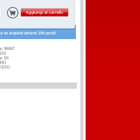
e ne acquisti almeno 100 pezzi!
o:
96847
150
o:
50
RO
FEFO