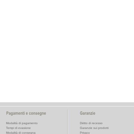
Modalità di pagamento
Diritto di recesso
Tempi di evasione
Garanzie sui prodotti
Modalità di consegna
Privacy