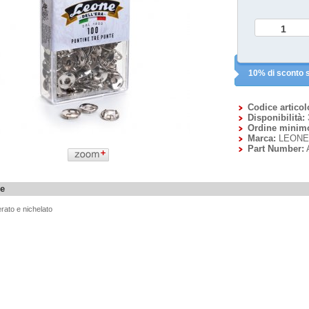
10% di sconto s
Codice articol
Disponibilità:
Ordine minim
Marca:
LEONE
Part Number:
ne
rato e nichelato