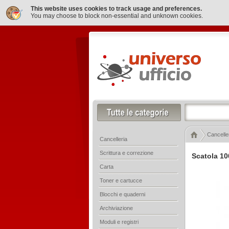
This website uses cookies to track usage and preferences.
You may choose to block non-essential and unknown cookies.
Cancelle
Cancelleria
Scrittura e correzione
Scatola 10
Carta
Toner e cartucce
Blocchi e quaderni
Archiviazione
Moduli e registri