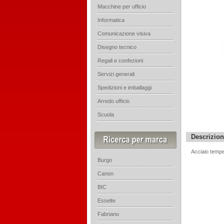
Macchine per ufficio
Informatica
Comunicazione visiva
Disegno tecnico
Regali e confezioni
Servizi generali
Spedizioni e imballaggi
Arredo ufficio
Scuola
Descrizio
Acciaio tempe
Burgo
Canon
BIC
Esselte
Fabriano