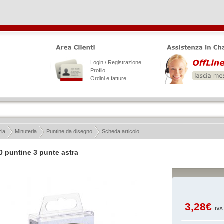
Login / Registrazione
Profilo
Ordini e fatture
ria
Minuteria
Puntine da disegno
Scheda articolo
0 puntine 3 punte astra
3,28€
IVA