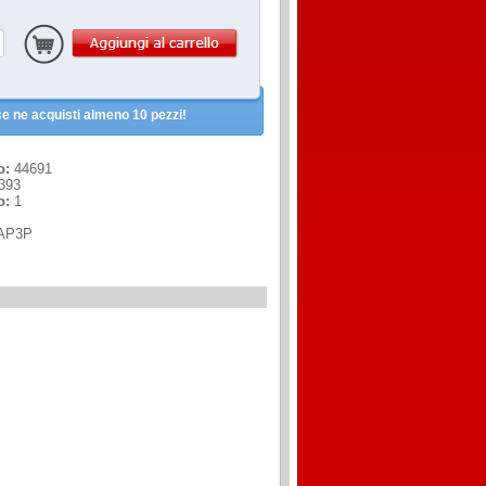
e ne acquisti almeno 10 pezzi!
o:
44691
393
o:
1
AP3P