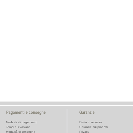
Modalità di pagamento
Diritto di recesso
Tempi di evasione
Garanzie sui prodotti
Modalità di consegna
Privacy