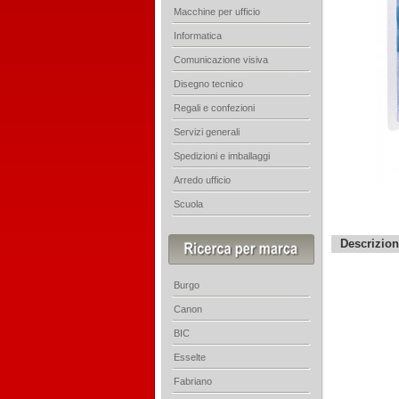
Macchine per ufficio
Informatica
Comunicazione visiva
Disegno tecnico
Regali e confezioni
Servizi generali
Spedizioni e imballaggi
Arredo ufficio
Scuola
Descrizio
Burgo
Canon
BIC
Esselte
Fabriano