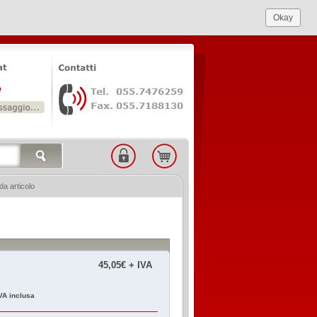
Okay
a articolo
45,05€ + IVA
VA inclusa