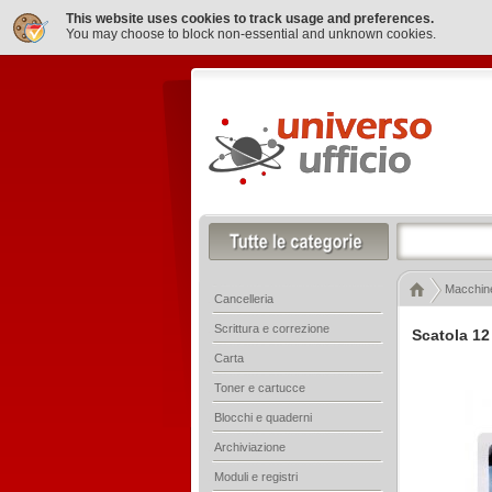
This website uses cookies to track usage and preferences.
You may choose to block non-essential and unknown cookies.
Macchine
Cancelleria
Scrittura e correzione
Scatola 12
Carta
Toner e cartucce
Blocchi e quaderni
Archiviazione
Moduli e registri