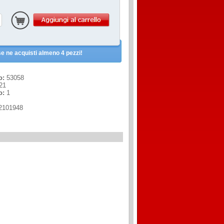
e ne acquisti almeno 4 pezzi!
o:
53058
21
o:
1
2101948