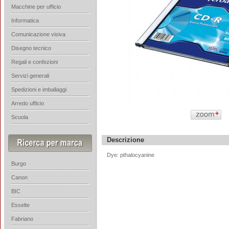
Macchine per ufficio
Informatica
Comunicazione visiva
Disegno tecnico
Regali e confezioni
Servizi generali
Spedizioni e imballaggi
Arredo ufficio
Scuola
Descrizione
Dye: pthalocyanine
Burgo
Canon
BIC
Esselte
Fabriano