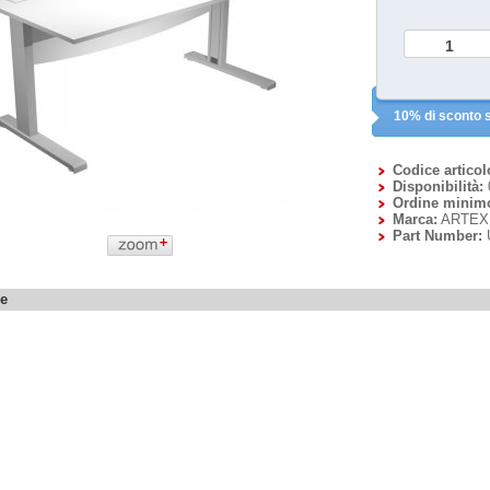
10% di sconto s
Codice articol
Disponibilità:
Ordine minim
Marca:
ARTEX
Part Number:
ne