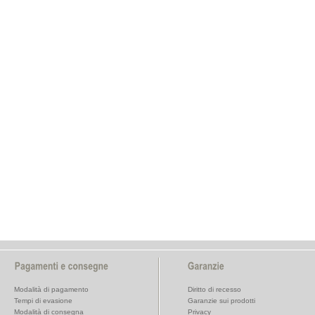
Modalità di pagamento
Diritto di recesso
Tempi di evasione
Garanzie sui prodotti
Modalità di consegna
Privacy