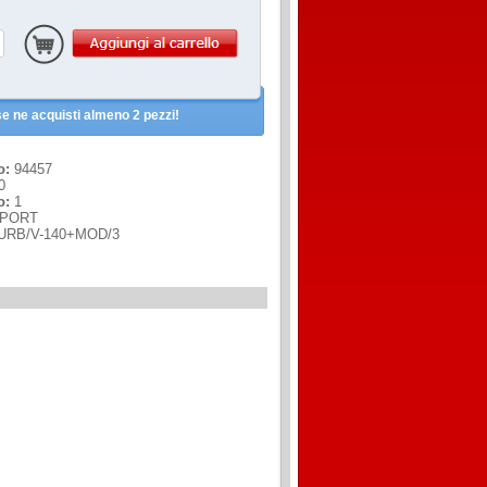
e ne acquisti almeno 2 pezzi!
o:
94457
0
o:
1
PORT
URB/V-140+MOD/3