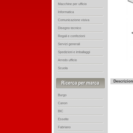
Macchine per ufficio
Informatica
Comunicazione visiva
Disegno tecnico
Regali e confezioni
Servizi generali
Spedizioni e imballaggi
Arredo ufficio
Scuola
Descrizio
Burgo
Canon
BIC
Esselte
Fabriano