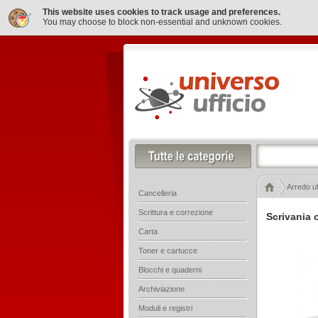
This website uses cookies to track usage and preferences.
You may choose to block non-essential and unknown cookies.
Arredo uf
Cancelleria
Scrittura e correzione
Scrivania 
Carta
Toner e cartucce
Blocchi e quaderni
Archiviazione
Moduli e registri