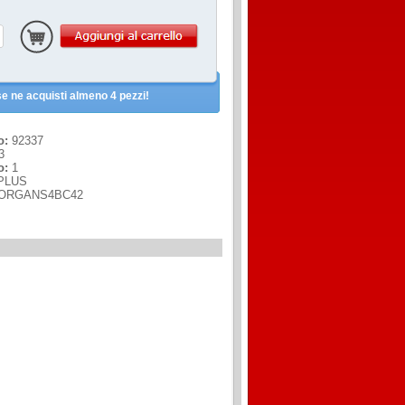
e ne acquisti almeno 4 pezzi!
o:
92337
3
o:
1
PLUS
ORGANS4BC42