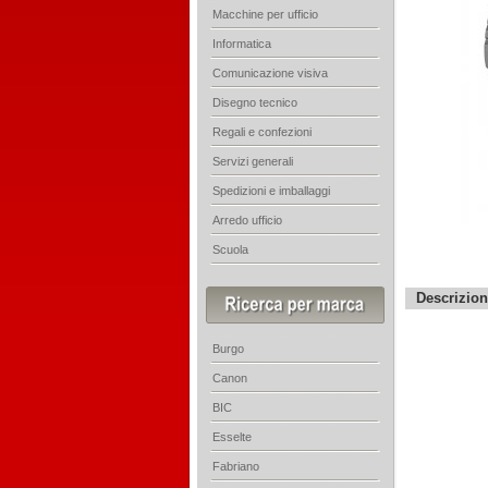
Macchine per ufficio
Informatica
Comunicazione visiva
Disegno tecnico
Regali e confezioni
Servizi generali
Spedizioni e imballaggi
Arredo ufficio
Scuola
Descrizio
Burgo
Canon
BIC
Esselte
Fabriano