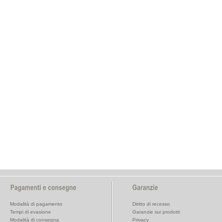
Modalità di pagamento
Diritto di recesso
Tempi di evasione
Garanzie sui prodotti
Modalità di consegna
Privacy