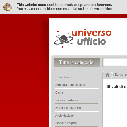
This website uses cookies to track usage and preferences.
You may choose to block non-essential and unknown cookies.
Servizi g
Cancelleria
Scrittura e correzione
Stivali di
Carta
Toner e cartucce
Blocchi e quaderni
Archiviazione
Moduli e registri