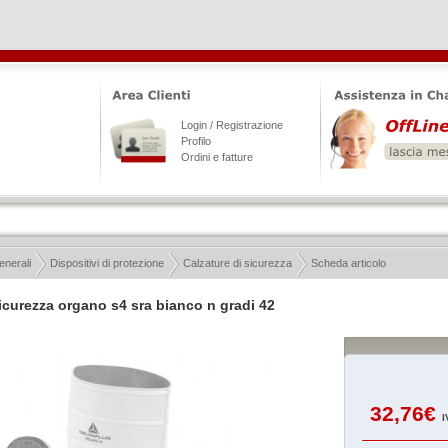
Login / Registrazione
Profilo
Ordini e fatture
enerali
Dispositivi di protezione
Calzature di sicurezza
Scheda articolo
 sicurezza organo s4 sra bianco n gradi 42
32,76€
I