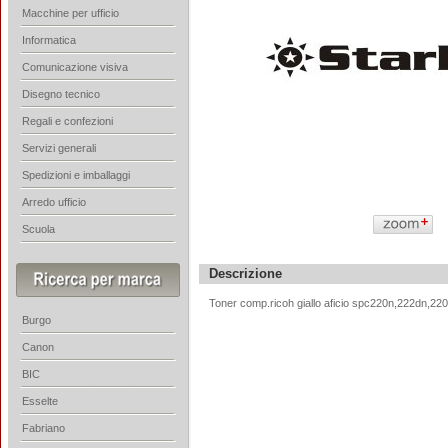
Macchine per ufficio
Informatica
Comunicazione visiva
Disegno tecnico
Regali e confezioni
Servizi generali
Spedizioni e imballaggi
Arredo ufficio
Scuola
Descrizione
Toner comp.ricoh giallo aficio spc220n,222dn,22
Burgo
Canon
BIC
Esselte
Fabriano