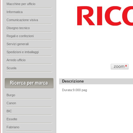
Macchine per ufficio
Informatica
Comunicazione visiva
Disegno tecnico
Regali e confezioni
Servizi generali
Spedizioni e imballaggi
Arredo ufficio
Scuola
Descrizione
Durata:9.000 pag
Burgo
Canon
BIC
Esselte
Fabriano