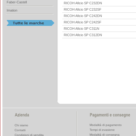
Faber-Castell
RICOH Aficio SP C232DN
RICOH Aficio SP C232SF
Imation
RICOH Aficio SP C242DN
RICOH Aficio SP C242SF
RICOH Aficio SP C311N
RICOH Aficio SP C312DN
Modalità di pagamento
Chi siamo
Tempi di evasione
Contatti
Modalità di consegna
Condizioni di vendita