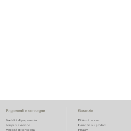
Modalità di pagamento
Diritto di recesso
Tempi di evasione
Garanzie sui prodotti
Modalità di consegna
Privacy