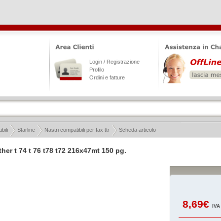
Login / Registrazione
Profilo
Ordini e fatture
ili
Starline
Nastri compatibili per fax ttr
Scheda articolo
ther t 74 t 76 t78 t72 216x47mt 150 pg.
8,69€
IVA