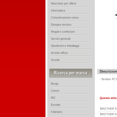
Macchine per ufficio
Informatica
Comunicazione visiva
Disegno tecnico
Regali e confezioni
Servizi generali
Spedizioni e imballaggi
Arredo ufficio
Scuola
Descrizio
-
Brother PC
Burgo
Canon
BIC
Questo artic
Esselte
BROTHER F
Fabriano
BROTHER F