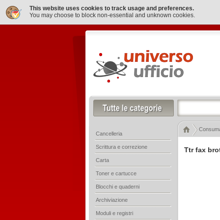
This website uses cookies to track usage and preferences.
You may choose to block non-essential and unknown cookies.
Consumab
Cancelleria
Scrittura e correzione
Ttr fax bro
Carta
Toner e cartucce
Blocchi e quaderni
Archiviazione
Moduli e registri