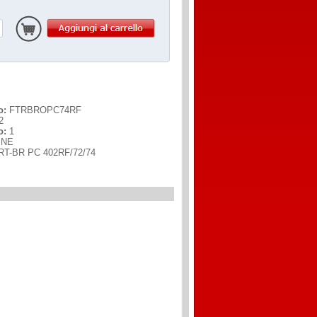
o:
FTRBROPC74RF
2
o:
1
INE
RT-BR PC 402RF/72/74