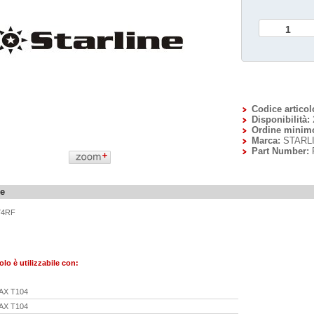
Codice articol
Disponibilità:
Ordine minim
Marca:
STARL
Part Number:
ne
74RF
olo è utilizzabile con:
AX T104
AX T104