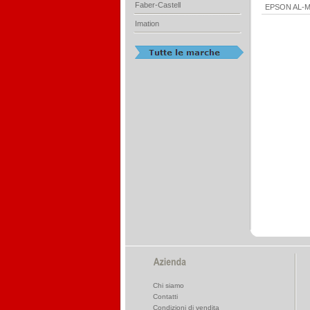
Faber-Castell
EPSON AL-
Imation
Chi siamo
Contatti
Condizioni di vendita