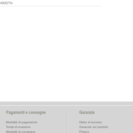
M400DTN
Modalità di pagamento
Diritto di recesso
Tempi di evasione
Garanzie sui prodotti
Modalità di consegna
Privacy