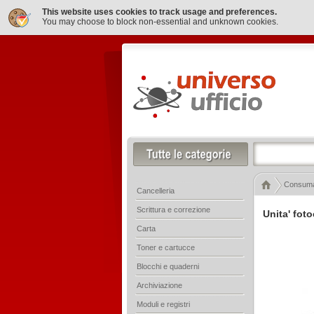
This website uses cookies to track usage and preferences.
You may choose to block non-essential and unknown cookies.
Consumab
Cancelleria
Scrittura e correzione
Unita' fot
Carta
Toner e cartucce
Blocchi e quaderni
Archiviazione
Moduli e registri