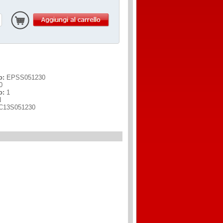
o:
EPSS051230
0
o:
1
N
C13S051230