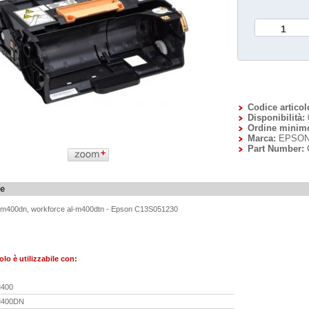
Codice articol
Disponibilità:
Ordine minim
Marca:
EPSO
Part Number:
ne
-m400dn, workforce al-m400dtn -
Epson C13S051230
olo è utilizzabile con:
400
M400DN