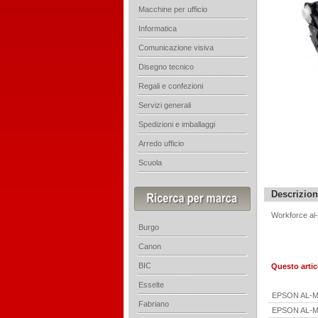
Macchine per ufficio
Informatica
Comunicazione visiva
Disegno tecnico
Regali e confezioni
Servizi generali
Spedizioni e imballaggi
Arredo ufficio
Scuola
Descrizio
Workforce al
Burgo
Canon
BIC
Questo artic
Esselte
EPSON AL-M
Fabriano
EPSON AL-