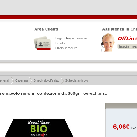
Login / Registrazione
Profilo
Ordini e fatture
enerali
Catering
Snack dolci/salati
Scheda articolo
 e cavolo nero in confezione da 300gr - cereal terra
6,06€
IVA