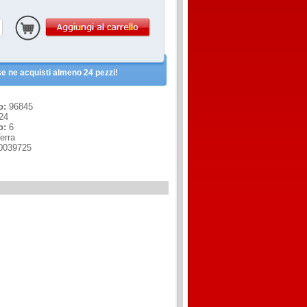
e ne acquisti almeno 24 pezzi!
o:
96845
24
o:
6
erra
0039725