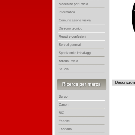
Macchine per ufficio
Informatica
Comunicazione visiva
Disegno tecnico
Regali e confezioni
Servizi generali
Spedizioni e imballaggi
Arredo ufficio
Scuola
Descrizio
Burgo
Canon
BIC
Esselte
Fabriano