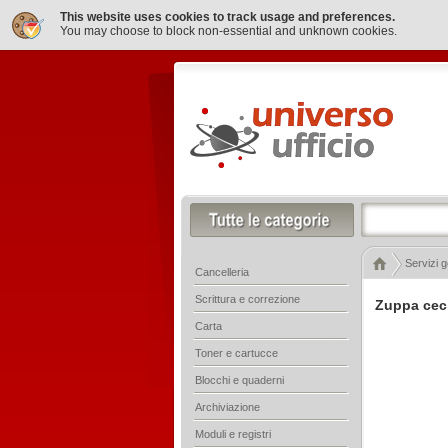
This website uses cookies to track usage and preferences.
You may choose to block non-essential and unknown cookies.
Servizi g
Cancelleria
Scrittura e correzione
Zuppa ceci
Carta
Toner e cartucce
Blocchi e quaderni
Archiviazione
Moduli e registri