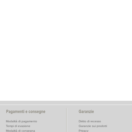
Modalità di pagamento
Diritto di recesso
Tempi di evasione
Garanzie sui prodotti
Modalità di consegna
Privacy