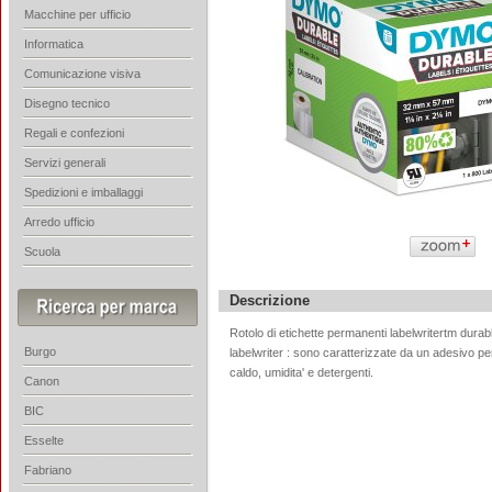
Macchine per ufficio
Informatica
Comunicazione visiva
Disegno tecnico
Regali e confezioni
Servizi generali
Spedizioni e imballaggi
Arredo ufficio
Scuola
Descrizione
Rotolo di etichette permanenti labelwritertm durabl
Burgo
labelwriter : sono caratterizzate da un adesivo per
caldo, umidita' e detergenti.
Canon
BIC
Esselte
Fabriano