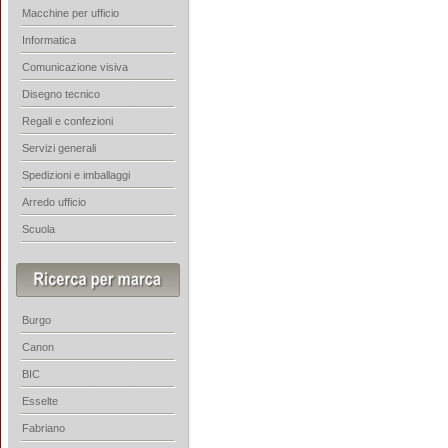
Macchine per ufficio
Informatica
Comunicazione visiva
Disegno tecnico
Regali e confezioni
Servizi generali
Spedizioni e imballaggi
Arredo ufficio
Scuola
Burgo
Canon
BIC
Esselte
Fabriano