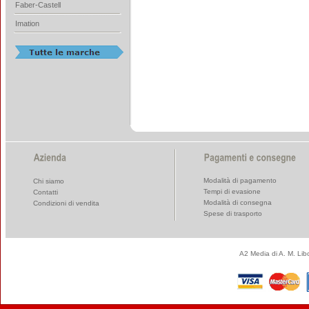
Faber-Castell
Imation
Modalità di pagamento
Chi siamo
Tempi di evasione
Contatti
Modalità di consegna
Condizioni di vendita
Spese di trasporto
A2 Media di A. M. Li